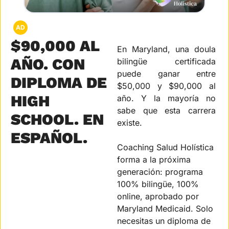
AD
$90,000 AL 
En Maryland, una doula 
AÑO. CON 
bilingüe certificada 
puede ganar entre 
DIPLOMA DE 
$50,000 y $90,000 al 
HIGH 
año. Y la mayoría no 
sabe que esta carrera 
SCHOOL. EN 
existe.
ESPAÑOL.
Coaching Salud Holística 
forma a la próxima 
generación: programa 
100% bilingüe, 100% 
online, aprobado por 
Maryland Medicaid. Solo 
necesitas un diploma de 