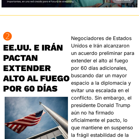
➋
Negociadores de Estados 
EE.UU. E IRÁN 
Unidos e Irán alcanzaron 
un acuerdo preliminar para 
PACTAN 
extender el alto al fuego 
EXTENDER 
por 60 días adicionales, 
buscando dar un mayor 
ALTO AL FUEGO 
espacio a la diplomacia y 
POR 60 DÍAS
evitar una escalada en el 
conflicto. Sin embargo, el 
presidente Donald Trump 
aún no ha firmado 
oficialmente el pacto, lo 
que mantiene en suspenso 
la frágil estabilidad de la 