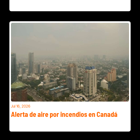
Centros de enfriamiento activos y una alerta sanitaria que 
debes conocer.
Jul 16, 2026
Alerta de aire por incendios en Canadá
Superávit millonario en Virginia y artistas del DMV por 
Venezuela