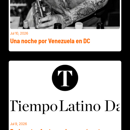
Jul 10, 2026
Una noche por Venezuela en DC
Refugios del calor por todo el DMV
Jul 9, 2026