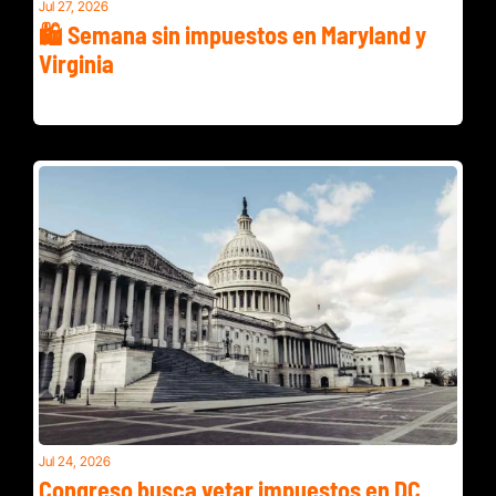
Jul 27, 2026
🛍️ Semana sin impuestos en Maryland y 
Virginia
Montgomery baja límites de velocidad y Arlington la más fit 
del país
Jul 24, 2026
Congreso busca vetar impuestos en DC