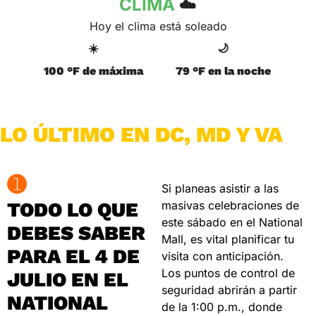
CLIMA 
☁️
Hoy el clima está soleado
☀️
🌙
100 °F de máxima
79 °F en la noche
LO ÚLTIMO EN DC, MD Y VA
➊
Si planeas asistir a las 
TODO LO QUE 
masivas celebraciones de 
este sábado en el National 
DEBES SABER 
Mall, es vital planificar tu 
PARA EL 4 DE 
visita con anticipación. 
Los puntos de control de 
JULIO EN EL 
seguridad abrirán a partir 
NATIONAL 
de la 1:00 p.m., donde 