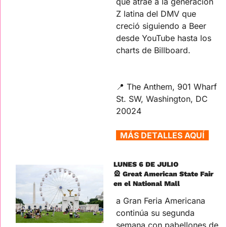
que atrae a la generación 
Z latina del DMV que 
creció siguiendo a Beer 
desde YouTube hasta los 
charts de Billboard.
📍
 The Anthem, 901 Wharf 
St. SW, Washington, DC 
20024
  MÁS DETALLES AQUÍ  
LUNES 6 DE JULIO
🎡
 Great American State Fair 
en el National Mall
a Gran Feria Americana 
continúa su segunda 
semana con pabellones de 