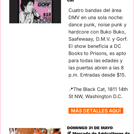
Cat
Cuatro bandas del área 
DMV en una sola noche: 
dance punk, noise punk y 
hardcore con Buko Buko, 
Saafewaay, D.M.V. y Gorf. 
El show beneficia a DC 
Books to Prisons, es apto 
para todas las edades y 
las puertas abren a las 8 
p.m. Entradas desde $15.
📍
The Black Cat, 1811 14th 
St NW, Washington D.C.
  MÁS DETALLES AQUÍ  
DOMINGO 31 DE MAYO
🌾
 Mercado de Agricultores de 