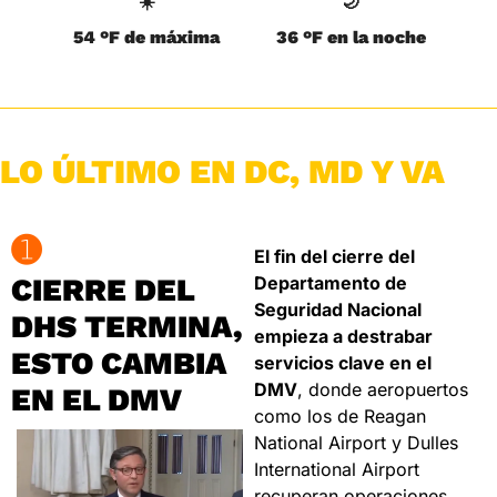
☀️
🌙
54 °F de máxima
36 °F en la noche
LO ÚLTIMO EN DC, MD Y VA
➊
El fin del cierre del 
CIERRE DEL 
Departamento de 
Seguridad Nacional 
DHS TERMINA, 
empieza a destrabar 
ESTO CAMBIA 
servicios clave en el 
DMV
, donde aeropuertos 
EN EL DMV
como los de Reagan 
National Airport y Dulles 
International Airport 
recuperan operaciones 