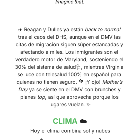
Imagine that. 
✈️ Reagan y Dulles ya están 
back to normal
tras el caos del DHS, aunque en el DMV las 
citas de migración siguen súper estancadas y 
afectando a miles. Los inmigrantes son el 
verdadero motor de Maryland, sosteniendo el 
30% del sistema de salud
🩺
, mientras Virginia 
se luce con telesalud 100% en español para 
quienes no tienen seguro. 
💐
 ¡Y ojo! 
Mother’s 
Day
 ya se siente en el DMV con brunches y 
planes 
top
, así que aprovecha porque los 
lugares vuelan. 
✨
CLIMA 
☁️
Hoy el clima combina sol y nubes