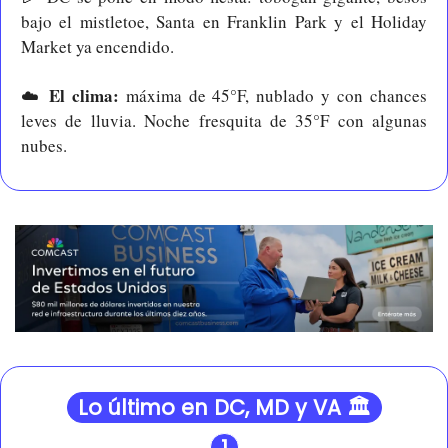
bajo el mistletoe, Santa en Franklin Park y el Holiday 
Market ya encendido.
El clima: 
☁️ 
máxima de 45°F, nublado y con chances 
leves de lluvia. Noche fresquita de 35°F con algunas 
nubes.
Lo último en DC, MD y VA 🏛️