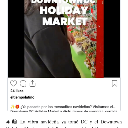
🎄
🛍️ La vibra navideña ya tomó DC y el Downtown 