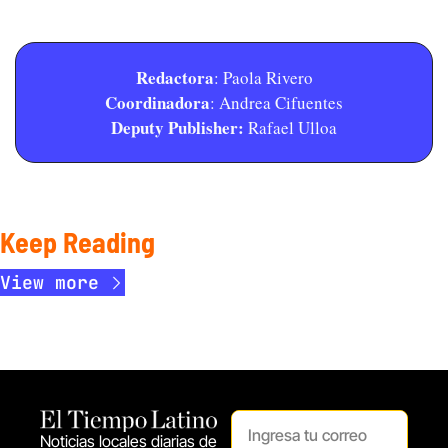
Redactora
: Paola Rivero
Coordinadora
: Andrea Cifuentes
Deputy Publisher:
 Rafael Ulloa
Keep Reading
View more
Noticias locales diarias de 