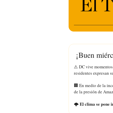
 ¡Buen miérc
⚠️ DC vive momentos de
residentes expresan s
🏢
 En medio de la inc
de la presión de Amaz
 El clima se pone i
🌩️