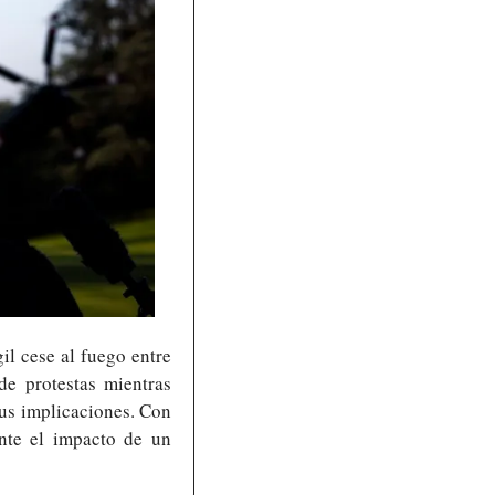
l cese al fuego entre 
e protestas mientras 
us implicaciones. Con 
nte el impacto de un 