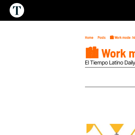
Home
Posts
🏙️ Work mode: hi
🏙️ Work m
El Tiempo Latino Daily